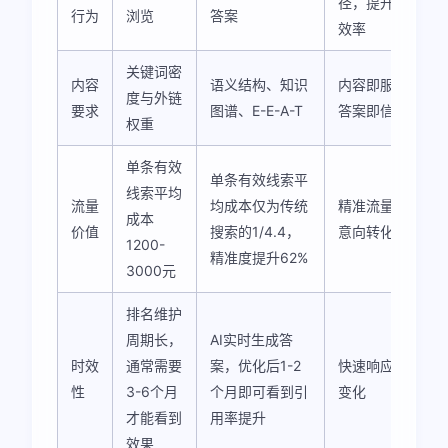
径，提升转化
行为
浏览
答案
效率
关键词密
内容
语义结构、知识
内容即服务，
度与外链
要求
图谱、E-E-A-T
答案即信任
权重
单条有效
单条有效线索平
线索平均
流量
均成本仅为传统
精准流量，高
成本
价值
搜索的1/4.4，
意向转化
1200-
精准度提升62%
3000元
排名维护
周期长，
AI实时生成答
时效
通常需要
案，优化后1-2
快速响应市场
性
3-6个月
个月即可看到引
变化
才能看到
用率提升
效果