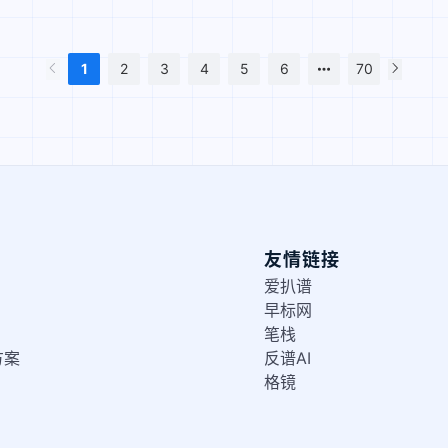
1
2
3
4
5
6
70
友情链接
爱扒谱
早标网
笔栈
方案
反谱AI
格镜