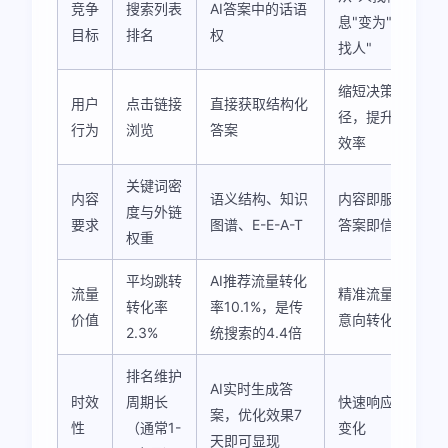
竞争
搜索列表
AI答案中的话语
息"变为"信息
目标
排名
权
找人"
缩短决策路
用户
点击链接
直接获取结构化
径，提升转化
行为
浏览
答案
效率
关键词密
内容
语义结构、知识
内容即服务，
度与外链
要求
图谱、E-E-A-T
答案即信任
权重
平均跳转
AI推荐流量转化
流量
精准流量，高
转化率
率10.1%，是传
价值
意向转化
2.3%
统搜索的4.4倍
排名维护
AI实时生成答
时效
周期长
快速响应市场
案，优化效果7
性
（通常1-
变化
天即可显现